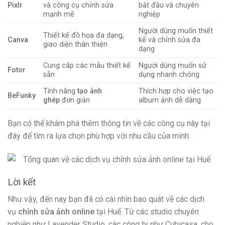
Pixlr
và công cụ chỉnh sửa
bắt đầu và chuyên
mạnh mẽ
nghiệp
Người dùng muốn thiết
Thiết kế đồ họa đa dạng,
Canva
kế và chỉnh sửa đa
giao diện thân thiện
dạng
Cung cấp các mẫu thiết kế
Người dùng muốn sử
Fotor
sẵn
dụng nhanh chóng
Tính năng
tạo ảnh
Thích hợp cho việc tạo
BeFunky
ghép
đơn giản
album ảnh dễ dàng
Bạn có thể khám phá thêm thông tin về các công cụ này tại
đây để tìm ra lựa chọn phù hợp với nhu cầu của mình.
Lời kết
Như vậy, đến nay bạn đã có cái nhìn bao quát về các dịch
vụ
chỉnh sửa ảnh online
tại Huế. Từ các studio chuyên
nghiệp như Lavender Studio, các công ty như Cubicasa, cho