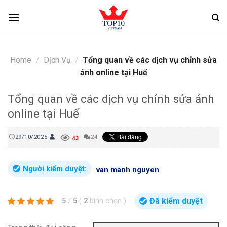
Skip
to
content
Home
/
Dịch Vụ
/
Tổng quan về các dịch vụ chỉnh sửa
ảnh online tại Huế
Tổng quan về các dịch vụ chỉnh sửa ảnh
online tại Huế
29/10/2025
24
43
Người kiểm duyệt:
van manh nguyen
Đã kiểm duyệt
5
/
5
(
2
bình chọn
)