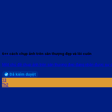
6++ cách chụp ảnh trên sân thượng đẹp và lôi cuốn
Một chủ đề chụp ảnh trên sân thượng đẹp đang nhận được sự qua
Đã kiểm duyệt
13
Th2