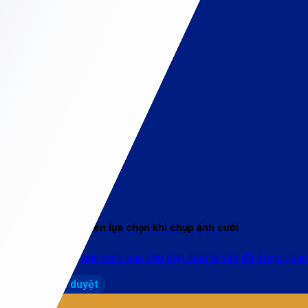
7++ Bãi biển bạn nên lựa chọn khi chụp ảnh cưới
Có thể nói chụp ảnh cưới sao cho đẹp luôn là vấn đề được quan [.
Đã kiểm duyệt
19