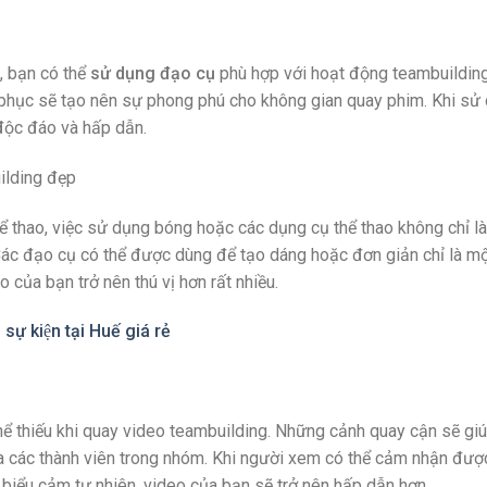
, bạn có thể
sử dụng đạo cụ
phù hợp với hoạt động teambuilding
 phục sẽ tạo nên sự phong phú cho không gian quay phim. Khi sử
 độc đáo và hấp dẫn.
ể thao, việc sử dụng bóng hoặc các dụng cụ thể thao không chỉ l
Các đạo cụ có thể được dùng để tạo dáng hoặc đơn giản chỉ là m
của bạn trở nên thú vị hơn rất nhiều.
̣ kiện tại Huế giá rẻ
hể thiếu khi quay video teambuilding. Những cảnh quay cận sẽ gi
 các thành viên trong nhóm. Khi người xem có thể cảm nhận đượ
biểu cảm tự nhiên, video của bạn sẽ trở nên hấp dẫn hơn.