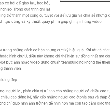
ạo cơ hội để giao lưu, học hỏi,
ghiệp. Trong quá trình ghi lại
ng trở thành một công cụ tuyệt vời để lưu giữ và chia sẻ những 
ch tạo dáng và kỹ thuật quay phim
giúp ghi lại những video
t trong những cách cơ bản nhưng cực kỳ hiệu quả. Khi tất cả các 
oặc hình chữ U, điều này không chỉ thể hiện sự đồng nhất mà cò
Một bức ảnh hoặc video đúng chuẩn teambuilding không thể thiếu
g thành viên.
mọi người lại, phân chia vị trí sao cho những người có chiều cao 
chiều cao đáng kể, hãy xếp những người cao ở phía sau và thấp ở
ông chỉ giúp hình ảnh trở nên dễ nhìn hơn mà còn tạo cảm giác th