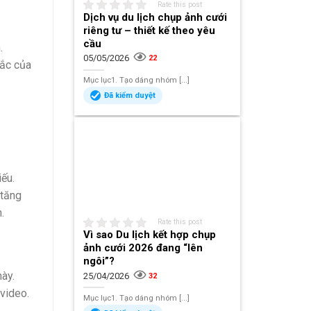
Rate this post
Dịch vụ du lịch chụp ảnh cưới
riêng tư – thiết kế theo yêu
cầu
.
05/05/2026
22
sắc của
Mục lục1. Tạo dáng nhóm [...]
Đã kiểm duyệt
ếu.
 tăng
.
Rate this post
Vì sao Du lịch kết hợp chụp
ảnh cưới 2026 đang “lên
ngôi”?
ày.
25/04/2026
32
video.
Mục lục1. Tạo dáng nhóm [...]