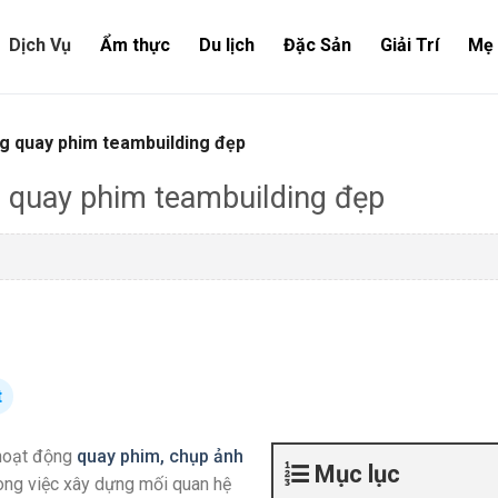
Dịch Vụ
Ẩm thực
Du lịch
Đặc Sản
Giải Trí
Mẹ 
g quay phim teambuilding đẹp
 quay phim teambuilding đẹp
t
 hoạt động
quay phim, chụp ảnh
Mục lục
rong việc xây dựng mối quan hệ