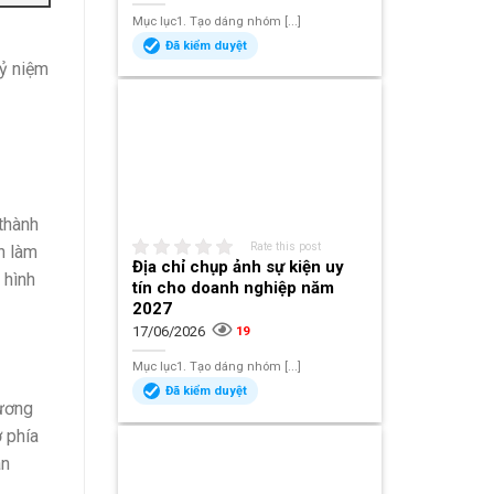
Mục lục1. Tạo dáng nhóm [...]
Đã kiểm duyệt
kỷ niệm
thành
Rate this post
n làm
Địa chỉ chụp ảnh sự kiện uy
 hình
tín cho doanh nghiệp năm
2027
17/06/2026
19
Mục lục1. Tạo dáng nhóm [...]
Đã kiểm duyệt
tương
 phía
ân