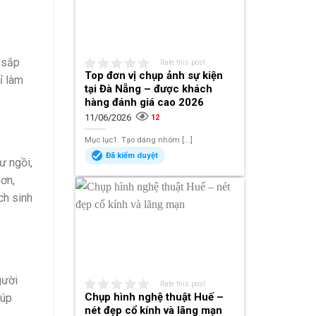
 sắp
Rate this post
Top đơn vị chụp ảnh sự kiện
ỉ làm
tại Đà Nẵng – được khách
hàng đánh giá cao 2026
11/06/2026
12
Mục lục1. Tạo dáng nhóm [...]
Đã kiểm duyệt
ư ngồi,
ơn,
ch sinh
gười
Rate this post
Chụp hình nghệ thuật Huế –
iúp
nét đẹp cổ kính và lãng mạn