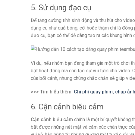
5. Sử dụng đạo cụ
Để tăng cường tính sinh động và thu hút cho video
dụng cụ như quả bóng, cờ, hoặc thậm chí là đồng
đạo cụ, bạn có thể dễ dàng tạo ra các khung hình
Ví dụ, nếu nhóm bạn đang tham gia một trò chơi th
bật hoạt động mà còn tạo sự vui tươi cho video. 
của bối cảnh, nhưng chúng chắc chắn sẽ giúp video 
>>> Tìm hiểu thêm:
Chi phí quay phim, chụp ảnh sư
6. Cận cảnh biểu cảm
Cận cảnh biểu cảm
chính là một bí quyết không t
bắt được những nét mặt và cảm xúc chân thực của
vui vẻ, hào hứng từ những gương mặt tươi cười và 