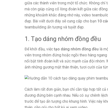
giữa các thành viên trong một tổ chức. Không chỉ t
mà còn giúp củng cố lòng đoàn kết giữa các đồng n
những khoảnh khắc đáng nhớ này, video teambuildi
đẹp. Bài viết dưới đây sẽ cung cấp cho bạn
10 cá
teambuilding ấn tượng và tuyệt đẹp.
1. Tạo dáng nhóm đồng đều
Để khởi đầu, việc
tạo dáng nhóm đồng đều
là mộ
viên trong nhóm đứng hoặc ngồi theo hàng ngang h
nổi bật tính đoàn kết và sức mạnh của đội nhóm. 
ảnh những gương mặt thân thiện, tươi cười của từn
Cách làm rất đơn giản, bạn chỉ cần tập hợp tất cả 
đương đứng bên cạnh nhau. Nếu có sự chênh lệch 
trước để tạo ấn tượng cho khung hình. Việc này kh
thiện, gần gũi cho bất kỳ ai xem video.