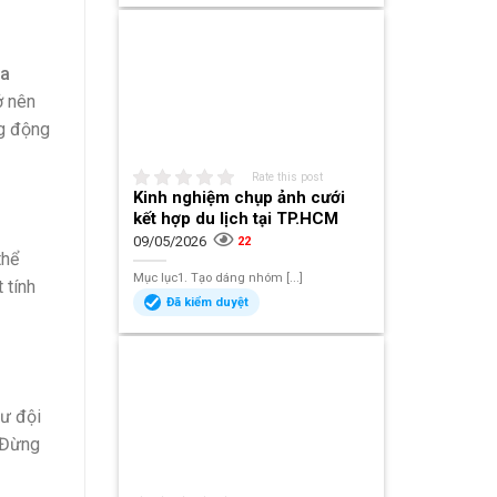
ịa
ở nên
ng động
Rate this post
Kinh nghiệm chụp ảnh cưới
kết hợp du lịch tại TP.HCM
09/05/2026
22
thể
Mục lục1. Tạo dáng nhóm [...]
 tính
Đã kiểm duyệt
hư đội
. Đừng