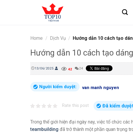
Skip
to
content
Home
/
Dịch Vụ
/
Hướng dẫn 10 cách tạo dán
Hướng dẫn 10 cách tạo dáng
13/06/2025
24
42
Người kiểm duyệt:
van manh nguyen
Đã kiểm duyệ
Rate this post
Trong thế giới hiện đại ngày nay, việc tổ chức các
teambuilding
đã trở thành một phần quan trọng t