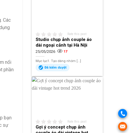
. Các
 dụng
Rate this post
Studio chụp ảnh couple áo
dài ngoại cảnh tại Hà Nội
25/05/2026
17
Mục lục1. Tạo dáng nhóm [...]
àm nổi
Đã kiểm duyệt
ột phần
úp bạn
Rate this post
c sự
Gợi ý concept chụp ảnh
couple áo dài vintage hot