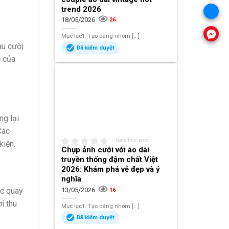
trend 2026
18/05/2026
26
Mục lục1. Tạo dáng nhóm [...]
au cười
Đã kiểm duyệt
c của
ng lại
Các
Rate this post
kiện.
Chụp ảnh cưới với áo dài
truyền thống đậm chất Việt
2026: Khám phá vẻ đẹp và ý
nghĩa
óc quay
13/05/2026
16
i thu
Mục lục1. Tạo dáng nhóm [...]
Đã kiểm duyệt