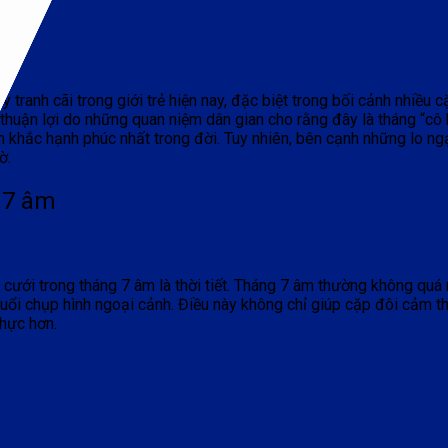
tranh cãi trong giới trẻ hiện nay, đặc biệt trong bối cảnh nhiều 
huận lợi do những quan niệm dân gian cho rằng đây là tháng “cô hồ
 khắc hạnh phúc nhất trong đời. Tuy nhiên, bên cạnh những lo ngạ
ờ.
g 7 âm
cưới trong tháng 7 âm là thời tiết. Tháng 7 âm thường không quá
buổi chụp hình ngoại cảnh. Điều này không chỉ giúp cặp đôi cảm t
hực hơn.