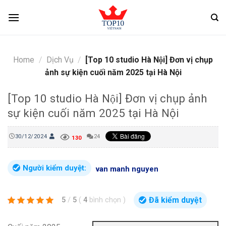
Skip
to
content
Home
/
Dịch Vụ
/
[Top 10 studio Hà Nội] Đơn vị chụp
ảnh sự kiện cuối năm 2025 tại Hà Nội
[Top 10 studio Hà Nội] Đơn vị chụp ảnh
sự kiện cuối năm 2025 tại Hà Nội
30/12/2024
24
130
Người kiểm duyệt:
van manh nguyen
Đã kiểm duyệt
5
/
5
(
4
bình chọn
)