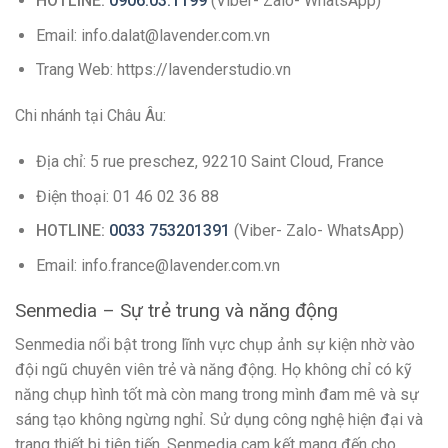
HOTLINE:
0906.03.1199
(Viber- Zalo- WhatsApp)
Email: info.dalat@lavender.com.vn
Trang Web: https://lavenderstudio.vn
Chi nhánh tại Châu Âu:
Địa chỉ: 5 rue preschez, 92210 Saint Cloud, France
Điện thoại: 01 46 02 36 88
HOTLINE:
0033 753201391
(Viber- Zalo- WhatsApp)
Email: info.france@lavender.com.vn
Senmedia – Sự trẻ trung và năng động
Senmedia nổi bật trong lĩnh vực chụp ảnh sự kiện nhờ vào
đội ngũ chuyên viên trẻ và năng động. Họ không chỉ có kỹ
năng chụp hình tốt mà còn mang trong mình đam mê và sự
sáng tạo không ngừng nghỉ. Sử dụng công nghệ hiện đại và
trang thiết bị tiên tiến, Senmedia cam kết mang đến cho