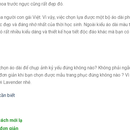
hoa trước ngực cũng rất đẹp đó.
ủa người con gái Việt. Vì vậy, việc chọn lựa được một bộ áo dài p
c đẹp và đáng nhớ nhất của thời học sinh. Ngoài kiểu áo dài màu 
có rất nhiều kiểu dáng và thiết kế họa tiết độc đáo khác mà bạn có
 chọn áo dài để chụp ảnh kỷ yếu đúng không nào? Không phải ngẫ
đơn giản khi bạn chọn được mẫu trang phục đúng không nào ? Vì
i Lavender nhé.
cần biết
ách mới lạ
 đơn giản