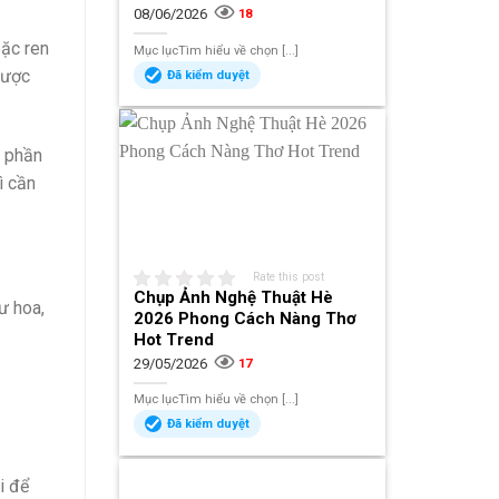
08/06/2026
18
oặc ren
Mục lụcTìm hiểu về chọn [...]
được
Đã kiểm duyệt
ó phần
ì cần
Rate this post
Chụp Ảnh Nghệ Thuật Hè
ư hoa,
2026 Phong Cách Nàng Thơ
Hot Trend
29/05/2026
17
Mục lụcTìm hiểu về chọn [...]
Đã kiểm duyệt
i để