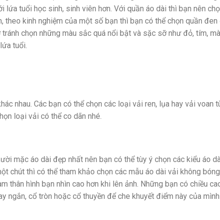
 lứa tuổi học sinh, sinh viên hơn. Với quần áo dài thì bạn nên ch
n, theo kinh nghiệm của một số bạn thì bạn có thể chọn quần đen
ớ tránh chọn những màu sắc quá nổi bật và sặc sỡ như đỏ, tím, m
lứa tuổi.
hác nhau. Các bạn có thể chọn các loại vải ren, lụa hay vải voan t
họn loại vải có thể co dãn nhé.
ười mặc áo dài đẹp nhất nên bạn có thể tùy ý chọn các kiểu áo d
ột chút thì có thể tham khảo chọn các mẫu áo dài vải không bóng
àm thân hình bạn nhìn cao hơn khi lên ảnh. Những bạn có chiều ca
tay ngắn, cổ tròn hoặc cổ thuyền để che khuyết điểm này của mình