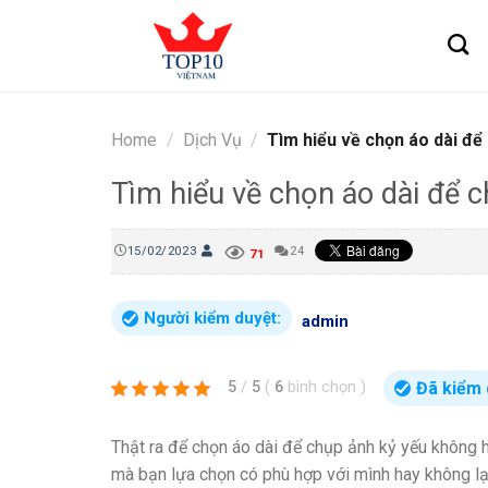
Skip
to
content
Home
/
Dịch Vụ
/
Tìm hiểu về chọn áo dài để
Tìm hiểu về chọn áo dài để 
15/02/2023
24
71
Người kiểm duyệt:
admin
Đã kiểm 
5
/
5
(
6
bình chọn
)
Thật ra để chọn áo dài để chụp ảnh kỷ yếu không hề
mà bạn lựa chọn có phù hợp với mình hay không lạ