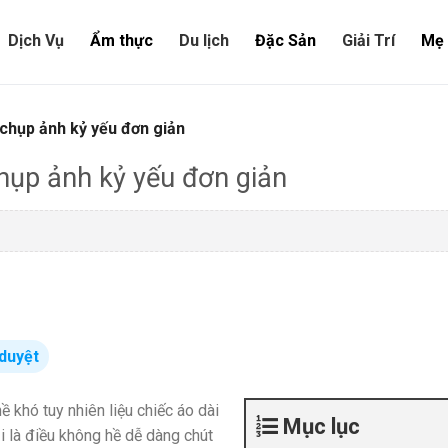
Dịch Vụ
Ẩm thực
Du lịch
Đặc Sản
Giải Trí
Mẹ 
 chụp ảnh kỷ yếu đơn giản
chụp ảnh kỷ yếu đơn giản
duyệt
 khó tuy nhiên liệu chiếc áo dài
Mục lục
i là điều không hề dễ dàng chút