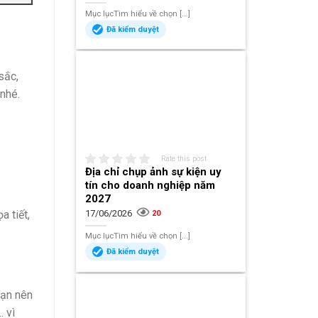
Mục lụcTìm hiểu về chọn [...]
Đã kiểm duyệt
sắc,
 nhé.
Rate this post
Địa chỉ chụp ảnh sự kiện uy
tín cho doanh nghiệp năm
2027
a tiết,
17/06/2026
20
Mục lụcTìm hiểu về chọn [...]
Đã kiểm duyệt
bạn nên
 vì