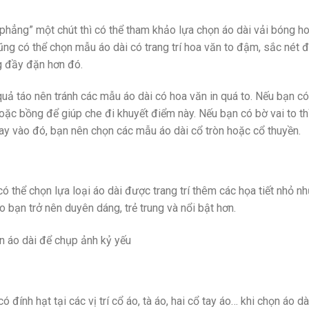
phẳng” một chút thì có thể tham khảo lựa chọn áo dài vải bóng h
ũng có thể chọn mẫu áo dài có trang trí hoa văn to đậm, sắc nét 
g đầy đặn hơn đó.
uả táo nên tránh các mẫu áo dài có hoa văn in quá to. Nếu bạn c
hoặc bồng để giúp che đi khuyết điểm này. Nếu bạn có bờ vai to th
thay vào đó, bạn nên chọn các mẫu áo dài cổ tròn hoặc cổ thuyền.
 thể chọn lựa loại áo dài được trang trí thêm các họa tiết nhỏ nh
 bạn trở nên duyên dáng, trẻ trung và nổi bật hơn.
ính hạt tại các vị trí cổ áo, tà áo, hai cổ tay áo… khi chọn áo dà