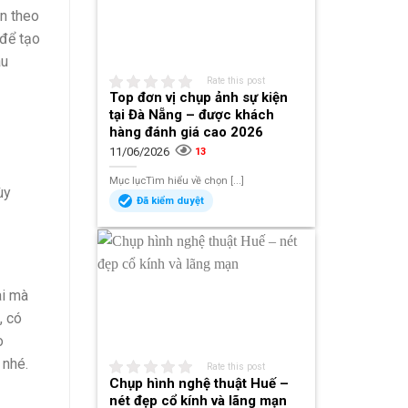
ọn theo
 để tạo
àu
Rate this post
Top đơn vị chụp ảnh sự kiện
tại Đà Nẵng – được khách
hàng đánh giá cao 2026
11/06/2026
13
Mục lụcTìm hiểu về chọn [...]
ùy
Đã kiểm duyệt
ài mà
, có
o
 nhé.
Rate this post
Chụp hình nghệ thuật Huế –
nét đẹp cổ kính và lãng mạn