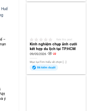
uế –
Rate this post
Kinh nghiệm chụp ảnh cưới
 mạn
kết hợp du lịch tại TP.HCM
09/05/2026
22
Mục lụcTìm hiểu về chọn [...]
Đã kiểm duyệt
i
iệt
và ý