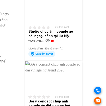
hù hợp
trắng
 thể
Rate this post
Studio chụp ảnh couple áo
dài ngoại cảnh tại Hà Nội
25/05/2026
18
Mục lụcTìm hiểu về chọn [...]
Đã kiểm duyệt
u
 thế
Rate this post
Gợi ý concept chụp ảnh
couple áo dài vintage hot