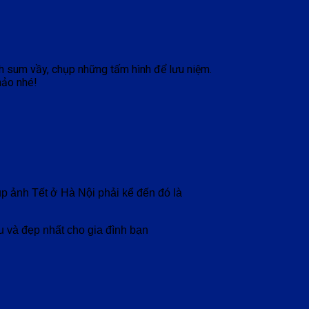
ình sum vầy, chụp những tấm hình để lưu niệm.
hảo nhé!
ụp ảnh Tết ở Hà Nội phải kể đến đó là
u và đẹp nhất cho gia đình bạn