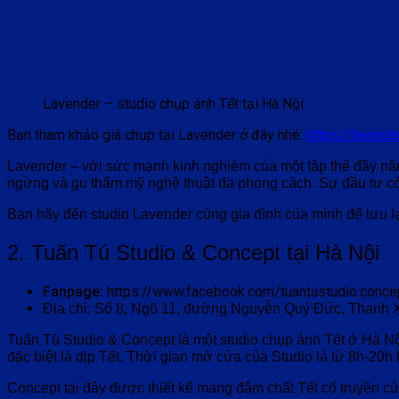
Lavender – studio chụp ảnh Tết tại Hà Nội
Bạn tham khảo giá chụp tại Lavender ở đây nhé:
https://lavend
Lavender – với sức mạnh kinh nghiệm của một tập thể đầy năn
ngừng và gu thẩm mỹ nghệ thuật đa phong cách. Sự đầu tư có 
Bạn hãy đến studio Lavender cùng gia đình của mình để lưu l
2. Tuấn Tú Studio & Concept tại Hà Nội
Fanpage:
https://www.facebook.com/tuantustudio.conce
Địa chỉ:
Số 8, Ngõ 11, đường Nguyễn Quý Đức, Thanh 
Tuấn Tú Studio & Concept là
một studio chụp ảnh Tết ở Hà N
đặc biệt là dịp Tết. Thời gian mở cửa của Studio là từ 8h-20h 
Concept tại đây được thiết kế mang đậm chất Tết cổ truyền củ