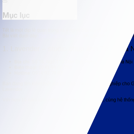
Mục lục
Tết là một dịp lễ quan trọng và ý nghĩa đối với tấ cả mọi người 
Bài viết dưới dây
Top10hanoi.com.vn
xin gửi đến các bạn dan
1. Lavender – studio chụp ảnh Tết ở Hà 
Địa chỉ:
Số 16, Ngõ 110 Trần Duy Hưng, Cầu Giấy, Hà Nội
Điện thoại:
0243 99 05 758
Hotline:
0914 93 78 87
Bạn đang tìm kiếm một địa chỉ chụp hình chuyên nghiệp cho Gi
Lavender
Với hơn 10 năm kinh nghiệm trong lĩnh vực này, cùng hệ thốn