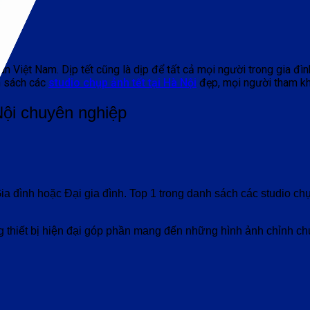
dân Việt Nam. Dịp tết cũng là dịp để tất cả mọi người trong gia đ
h sách các
studio chụp ảnh tết tại Hà Nội
đẹp, mọi người tham k
Nội chuyên nghiệp
a đình hoặc Đại gia đình. Top 1 trong danh sách các studio ch
g thiết bị hiện đại góp phần mang đến những hình ảnh chỉnh ch