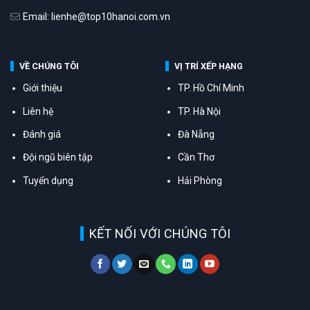
Email: lienhe@top10hanoi.com.vn
VỀ CHÚNG TÔI
VỊ TRÍ XẾP HẠNG
Giới thiệu
TP. Hồ Chí Minh
Liên hệ
TP. Hà Nội
Đánh giá
Đà Nẵng
Đội ngũ biên tập
Cần Thơ
Tuyển dụng
Hải Phòng
KẾT NỐI VỚI CHÚNG TÔI