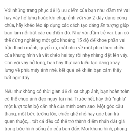
Với những trang phục để lộ ưu điểm của bạn như đầm trễ vai
hay váy hở lưng hoặc khi chụp ảnh với váy 2 dây dạng công
chúa, hãy khéo léo áp dụng các cách tạo dáng ấn tượng giúp
bạn làm nổi bật các ưu điểm đó. Như với đầm trễ vai, bạn có
thể đứng nghiêng một góc khoảng 15 độ để khoe phần vai
trần thanh mảnh, quyến rũ, mắt nhìn về một phía theo chiều
của khung hình và vắt chéo hai tay rồi nhẹ nhàng đặt lên váy.
Còn với váy hở lưng, bạn hãy thử các kiểu tạo dáng xoay
lưng về phía máy ảnh nhé, kết quả sẽ khiến bạn cảm thấy
bất ngờ đấy.
Nếu như không có thời gian để đi xa chụp ảnh, bạn hoàn toàn
có thể chụp ảnh đẹp ngay tại nhà. Trước hết, hãy thử “nghía”
một lượt toàn bộ căn nhà của mình xem sao. Một góc cầu
thang, một bức tường lớn, chiếc ghế nhỏ hay góc bàn trà
quen thuộc,… tất cả đều có thể trở thành điểm nhấn đắt giá
trong bức hình sống ảo của bạn đấy. Mọi khung hình, phong