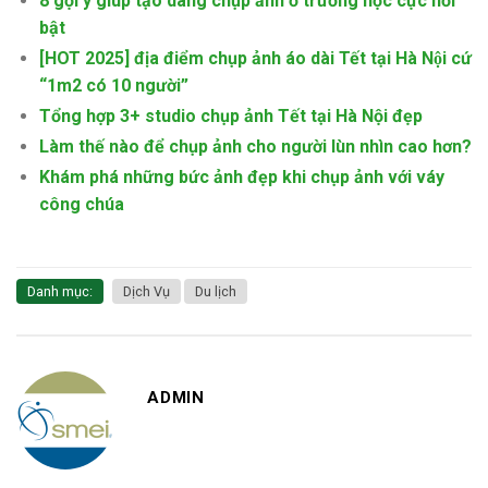
8 gợi ý giúp tạo dáng chụp ảnh ở trường học cực nổi
bật
[HOT 2025] địa điểm chụp ảnh áo dài Tết tại Hà Nội cứ
“1m2 có 10 người”
Tổng hợp 3+ studio chụp ảnh Tết tại Hà Nội đẹp
Làm thế nào để chụp ảnh cho người lùn nhìn cao hơn?
Khám phá những bức ảnh đẹp khi chụp ảnh với váy
công chúa
Danh mục:
Dịch Vụ
Du lịch
ADMIN