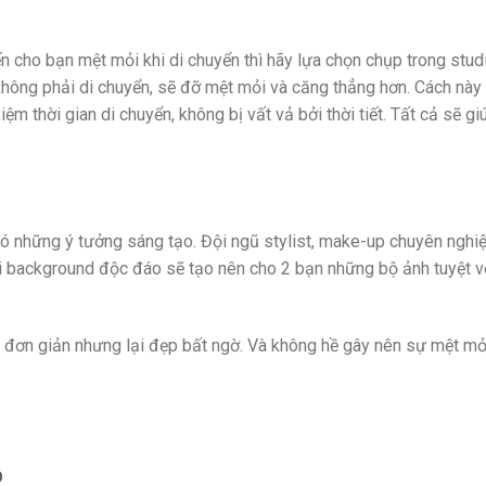
n cho bạn mệt mỏi khi di chuyển thì hãy lựa chọn chụp trong studi
hông phải di chuyển, sẽ đỡ mệt mỏi và căng thẳng hơn. Cách này
kiệm thời gian di chuyển, không bị vất vả bởi thời tiết. Tất cả sẽ g
có những ý tưởng sáng tạo. Đội ngũ stylist, make-up chuyên nghiệ
ới background độc đáo sẽ tạo nên cho 2 bạn những bộ ảnh tuyệt 
 đơn giản nhưng lại đẹp bất ngờ. Và không hề gây nên sự mệt mỏi
p