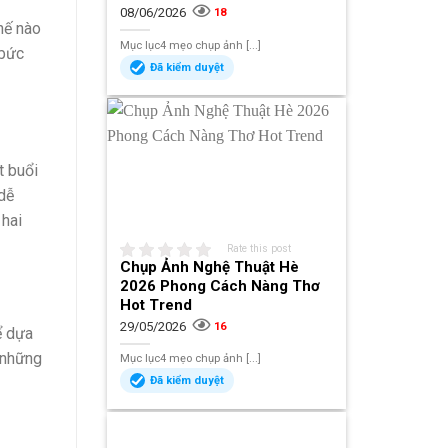
08/06/2026
18
hế nào
Mục lục4 mẹo chụp ảnh [...]
 bức
Đã kiểm duyệt
t buổi
dễ
 hai
Rate this post
Chụp Ảnh Nghệ Thuật Hè
2026 Phong Cách Nàng Thơ
Hot Trend
29/05/2026
16
ể dựa
 những
Mục lục4 mẹo chụp ảnh [...]
Đã kiểm duyệt