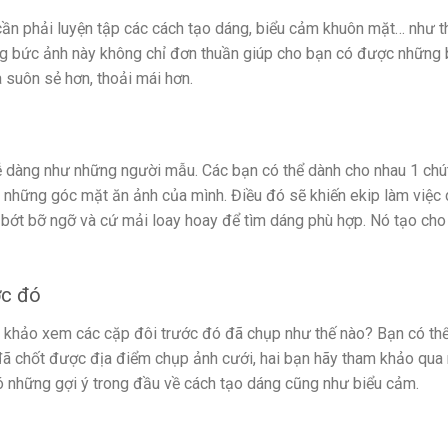
 cần phải luyện tập các cách tạo dáng, biểu cảm khuôn mặt… như t
ững bức ảnh này không chỉ đơn thuần giúp cho bạn có được những
a suôn sẻ hơn, thoải mái hơn.
ễ dàng như những người mẫu. Các bạn có thể dành cho nhau 1 chú
c những góc mặt ăn ảnh của mình. Điều đó sẽ khiến ekip làm việc 
 bớt bỡ ngỡ và cứ mải loay hoay để tìm dáng phù hợp. Nó tạo cho
ớc đó
am khảo xem các cặp đôi trước đó đã chụp như thế nào? Bạn có th
 đã chốt được địa điểm chụp ảnh cưới, hai bạn hãy tham khảo qua
có những gợi ý trong đầu về cách tạo dáng cũng như biểu cảm.