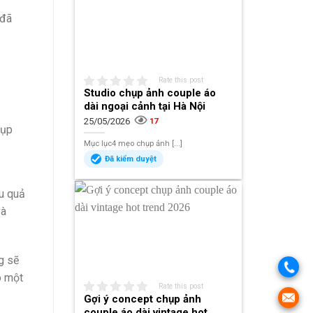
 đã
Rate this post
Studio chụp ảnh couple áo
dài ngoại cảnh tại Hà Nội
25/05/2026
17
hụp
Mục lục4 mẹo chụp ảnh [...]
Đã kiểm duyệt
ệu quả
và
g sẽ
ó một
Rate this post
Gợi ý concept chụp ảnh
couple áo dài vintage hot