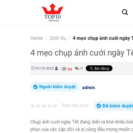
Skip
to
content
Home
/
Dịch Vụ
/
4 mẹo chụp ảnh cưới ngày T
4 mẹo chụp ảnh cưới ngày Tế
15/12/2022
24
52
Người kiểm duyệt:
admin
Đã kiểm duyệ
Rate this post
Chụp ảnh cưới ngày Tết đang diễn ra khá nhiều bởi
phúc của các cặp đôi và ai cũng đều mong muốn 