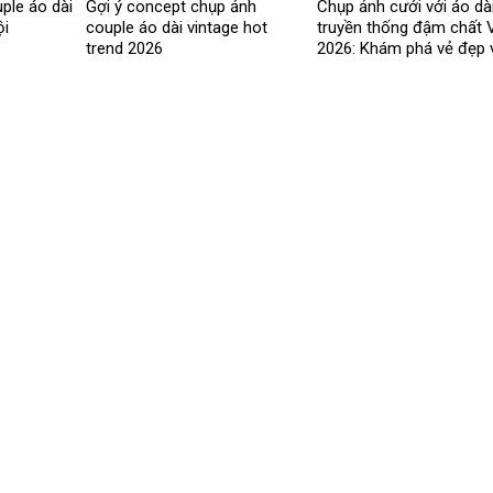
ple áo dài
Gợi ý concept chụp ảnh
Chụp ảnh cưới với áo dà
ội
couple áo dài vintage hot
truyền thống đậm chất V
trend 2026
2026: Khám phá vẻ đẹp 
nghĩa