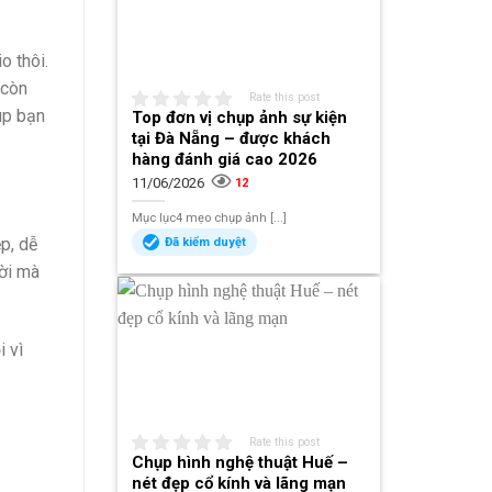
o thôi.
 còn
Rate this post
iúp bạn
Top đơn vị chụp ảnh sự kiện
tại Đà Nẵng – được khách
hàng đánh giá cao 2026
11/06/2026
12
Mục lục4 mẹo chụp ảnh [...]
p, dễ
Đã kiểm duyệt
vời mà
 vì
Rate this post
Chụp hình nghệ thuật Huế –
nét đẹp cổ kính và lãng mạn