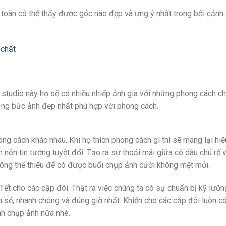
oàn có thể thấy được góc nào đẹp và ưng ý nhất trong bối cảnh
 chất
ng studio này họ sẽ có nhiều nhiếp ảnh gia với những phong cách c
ng bức ảnh đẹp nhất phù hợp với phong cách.
ng cách khác nhau. Khi họ thích phong cách gì thì sẽ mang lại hi
 nên tin tưởng tuyệt đối. Tạo ra sự thoải mái giữa cô dâu chú rể 
ông thể thiếu để có được buổi chụp ảnh cưới không mệt mỏi.
Tết cho các cặp đôi. Thật ra việc chúng ta có sự chuẩn bị kỹ lưỡn
ôn sẻ, nhanh chóng và đúng giờ nhất. Khiến cho các cặp đôi luôn c
ình chụp ảnh nữa nhé.