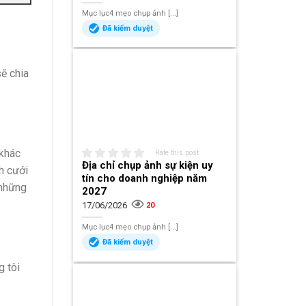
Mục lục4 mẹo chụp ảnh [...]
Đã kiểm duyệt
ẽ chia
 khác
Rate this post
Địa chỉ chụp ảnh sự kiện uy
h cưới
tín cho doanh nghiệp năm
 những
2027
17/06/2026
20
Mục lục4 mẹo chụp ảnh [...]
Đã kiểm duyệt
g tôi