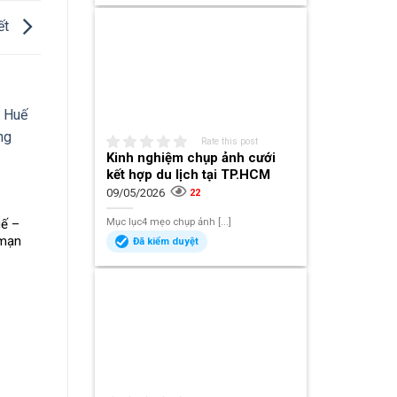
ết
Rate this post
Kinh nghiệm chụp ảnh cưới
kết hợp du lịch tại TP.HCM
09/05/2026
22
Mục lục4 mẹo chụp ảnh [...]
uế –
 mạn
Đã kiểm duyệt