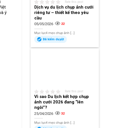
i
Rate this post
Dịch vụ du lịch chụp ảnh cưới
iệt
riêng tư – thiết kế theo yêu
và ý
cầu
05/05/2026
22
Mục lục4 mẹo chụp ảnh [...]
Đã kiểm duyệt
Rate this post
Vì sao Du lịch kết hợp chụp
ảnh cưới 2026 đang “lên
ngôi”?
25/04/2026
32
Mục lục4 mẹo chụp ảnh [...]