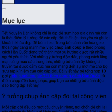
Mục lục
Tết Nguyên Đán không chỉ là dịp để sum họp gia đình mà còn
là thời điểm lý tưởng để các cặp đôi thể hiện tình yêu và ghi lại
khoảnh khắc đẹp đẽ bên nhau. Trong bối cảnh văn hóa giao
thoa ngày càng mạnh mẽ, việc
chụp ảnh couple
theo phong
cách Hàn Quốc đang trở thành một xu hướng được rất nhiều
người yêu thích. Với những ý tưởng độc đáo, phong cách lãng
mạn cùng màu sắc trong trẻo, những bức ảnh ấy không chỉ
truyền tải được cảm xúc mà còn mang đến sự mới mẻ cho bộ
sưu tập kỉ niệm của các cặp đôi. Bài viết này sẽ tổng hợp
10
gợi ý
chụp ảnh couple Tết theo phong cách Hàn Quốc
, từ
điểm chụp đến trang phục, giúp bạn có những bức ảnh độc
đáo trong dịp Tết này.
Ý tưởng chụp ảnh cặp đôi tại công viên
Mỗi cặp đôi đều có một câu chuyện riêng, nơi chốn để ghi lại
câu chuyện ấy không gì khác ngoài một
công viên
. Với không