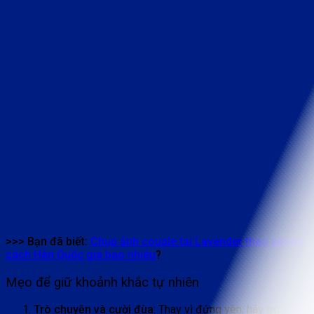
>>> Bạn đã biết:
Chụp ảnh couple tại Lavender theo phong
cách Hàn Quốc giá bao nhiêu
?
Mẹo để giữ khoảnh khắc tự nhiên
Trò chuyện và cười đùa
: Thay vì đứng yên, hãy trò