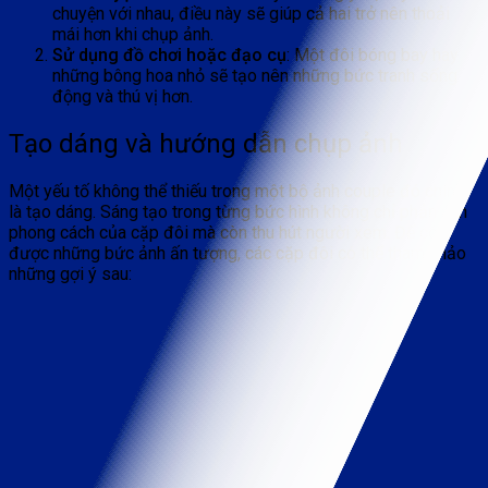
chuyện với nhau, điều này sẽ giúp cả hai trở nên thoải
mái hơn khi chụp ảnh.
Sử dụng đồ chơi hoặc đạo cụ
: Một đôi bóng bay hay
những bông hoa nhỏ sẽ tạo nên những bức tranh sống
động và thú vị hơn.
Tạo dáng và hướng dẫn chụp ảnh
Một yếu tố không thể thiếu trong một bộ ảnh couple đó chính
là tạo dáng. Sáng tạo trong từng bức hình không chỉ phản ánh
phong cách của cặp đôi mà còn thu hút người xem. Để có
được những bức ảnh ấn tượng, các cặp đôi có thể tham khảo
những gợi ý sau: