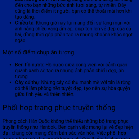
đến cho bạn những bức ảnh tươi sáng, tự nhiên. Đây
cũng là thời điểm ít người, bạn có thể thoải mái hơn khi
tạo dáng.
Chiều tà
: Khung giờ này lại mang đến sự lãng mạn với
ánh nắng chiều vàng ấm áp, giúp tôn lên vẻ đẹp của cả
hai, đồng thời góp phần tạo ra những khoảnh khắc ngọt
ngào.
Một số điểm chụp ấn tượng
Bên hồ nước
: Hồ nước giữa công viên với cảnh quan
quanh xanh sẽ tạo ra những ảnh phản chiếu đẹp, ấn
tượng.
Cây cổ thụ
: Những cây cổ thụ mạnh mẽ với tán lá rộng
có thể làm phông nền tuyệt đẹp, tạo nên sự hòa quyện
giữa tình yêu và thiên nhiên.
Phối hợp trang phục truyền thống
Phong cách Hàn Quốc không thể thiếu những bộ trang phục
truyền thống như Hanbok. Bên cạnh việc mang lại vẻ đẹp hiện
đại, chúng còn mang đậm bản sắc văn hóa. Việc
phối hợp
trang phục
giữa hai người không chỉ đơn thuần là chọn màu