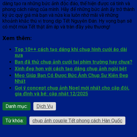
dàng tạo ra những bức ảnh độc đáo, thể hiện được cá tính và
phong cách riêng của mình. Hãy để những bức ảnh ấy trở thành
ký ức quý giá mà bạn và nửa kia luôn nhớ mãi về những
khoảnh khắc thú vị trong dịp Tết Nguyên Đán. Hy vọng bạn sẽ
có một mùa Tết thật ấm áp và tràn đầy yêu thương!
Xem thêm:
Top 10++ cách tạo dáng khi chụp hình cưới áo dài
xưa
Bạn đã thử chụp ảnh cưới tại phim trường hay chưa?
Xinh đẹp hơn với cách tạo dáng chụp ảnh ngồi bệt
Mẹo Giúp Bạn Có Được Bức Ảnh Chụp Sự Kiện Đẹp
Nhất
Gợi ý concept chụp ảnh Noel mới nhất cho cặp đôi,
gia đình và bé: cập nhật 12/2025
Danh mục:
Dịch Vụ
Từ khóa:
chụp ảnh couple Tết phong cách Hàn Quốc