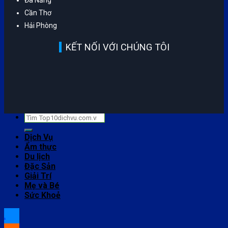
Đà Nẵng
Cần Thơ
Hải Phòng
KẾT NỐI VỚI CHÚNG TÔI
© Copyright 2022 Top 10 Dịch Vụ Uy Tín Hàng Đầu Hà Nội
Dịch Vụ
Ẩm thực
Du lịch
Đặc Sản
Giải Trí
Mẹ và Bé
Sức Khoẻ
.