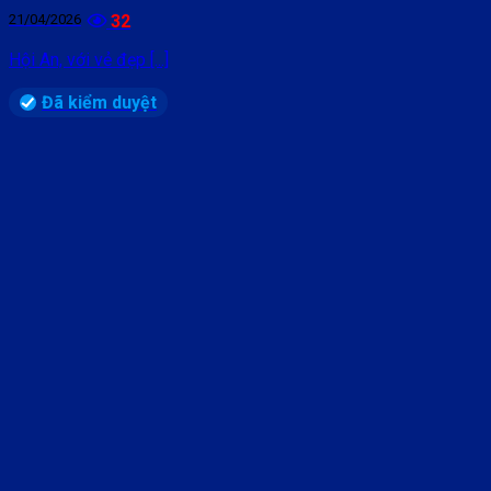
21/04/2026
32
Hội An, với vẻ đẹp [...]
Đã kiểm duyệt