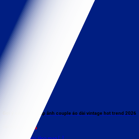
Gợi ý concept chụp ảnh couple áo dài vintage hot trend 2026
18/05/2026
26
Trong không khí lãng mạn [...]