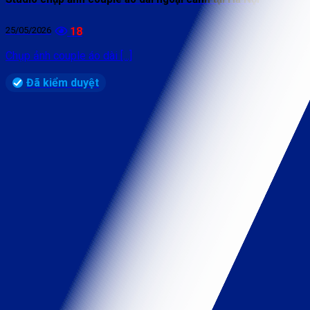
25/05/2026
18
Chụp ảnh couple áo dài [...]
Đã kiểm duyệt