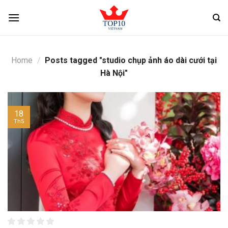
Skip
to
content
Home
/
Posts tagged "studio chụp ảnh áo dài cưới tại
Hà Nội"
18
Th5