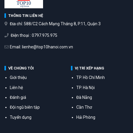
THÔNG TIN LIÊN HỆ
Địa chỉ: 588/C2 Cách Mạng Tháng 8, P.11, Quận 3
Điện thoại : 0797.975.975
Email: lienhe@top10hanoi.com.vn
VỀ CHÚNG TÔI
VỊ TRÍ XẾP HẠNG
Giới thiệu
TP. Hồ Chí Minh
Liên hệ
TP. Hà Nội
Đánh giá
Đà Nẵng
Đội ngũ biên tập
Cần Thơ
Tuyển dụng
Hải Phòng